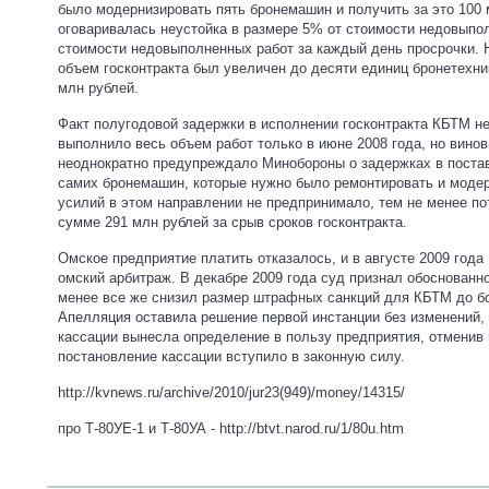
было модернизировать пять бронемашин и получить за это 100 
оговаривалась неустойка в размере 5% от стоимости недовыпол
стоимости недовыполненных работ за каждый день просрочки.
объем госконтракта был увеличен до десяти единиц бронетехник
млн рублей.
Факт полугодовой задержки в исполнении госконтракта КБТМ не
выполнило весь объем работ только в июне 2008 года, но винов
неоднократно предупреждало Минобороны о задержках в постав
самих бронемашин, которые нужно было ремонтировать и модер
усилий в этом направлении не предпринимало, тем не менее по
сумме 291 млн рублей за срыв сроков госконтракта.
Омское предприятие платить отказалось, и в августе 2009 год
омский арбитраж. В декабре 2009 года суд признал обоснованн
менее все же снизил размер штрафных санкций для КБТМ до бо
Апелляция оставила решение первой инстанции без изменений, 
кассации вынесла определение в пользу предприятия, отменив
постановление кассации вступило в законную силу.
http://kvnews.ru/archive/2010/jur23(949)/money/14315/
про Т-80УЕ-1 и Т-80УА -
http://btvt.narod.ru/1/80u.htm