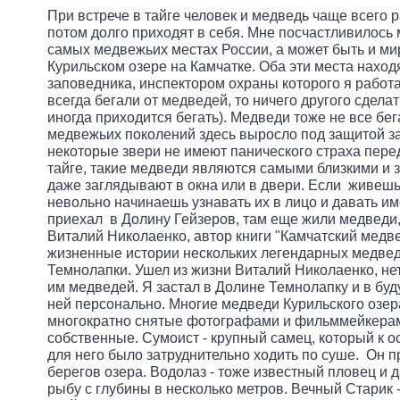
При встрече в тайге человек и медведь чаще всего 
потом долго приходят в себя. Мне посчастливилось 
самых медвежьих местах России, а может быть и мир
Курильском озере на Камчатке. Оба эти места наход
заповедника, инспектором охраны которого я работа
всегда бегали от медведей, то ничего другого сдела
иногда приходится бегать). Медведи тоже не все бе
медвежьих поколений здесь выросло под защитой з
некоторые звери не имеют панического страха перед
тайге, такие медведи являются самыми близкими и 
даже заглядывают в окна или в двери. Если живешь
невольно начинаешь узнавать их в лицо и давать име
приехал в Долину Гейзеров, там еще жили медведи
Виталий Николаенко, автор книги "Камчатский медвед
жизненные истории нескольких легендарных медвед
Темнолапки. Ушел из жизни Виталий Николаенко, не
им медведей. Я застал в Долине Темнолапку и в бу
ней персонально. Многие медведи Курильского озер
многократно снятые фотографами и фильммейкерам
собственные. Сумоист - крупный самец, который к о
для него было затруднительно ходить по суше. Он 
берегов озера. Водолаз - тоже известный пловец и 
рыбу с глубины в несколько метров. Вечный Старик -