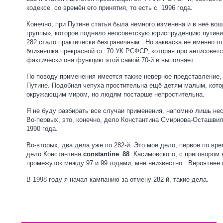
кодексе
со времён его принятия, то есть с
1996 года.
Конечно, при Путине статья была немного изменена и в неё во
группы», которое подняло неосоветскую юриспруденцию путин
282 стало практически безграничным.
Но закваска её именно от
близняшка прекрасной ст. 70 УК РСФСР, которая про антисоветс
фактически она функцию этой самой 70-й и выполняет.
По поводу применения имеется также неверное представление,
Путине. Подобная чепуха простительна ещё детям малым, кото
окружающим миром, но людям постарше непростительна.
Я не буду разбирать все случаи применения, напомню лишь нес
Во-первых, это, конечно, дело Константина Смирнова-Осташвил
1990 года.
Во-вторых, два дела уже по 282-й. Это моё дело, первое по вре
дело Константина
constantine_88
Касимовского, с приговором в
промежуток между 97 и 99 годами, мне неизвестно.
Вероятнее 
В 1998 году я начал
кампанию за отмену 282-й
, такие дела.