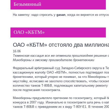
Безымянный
На заметку: надо спросить у
gasan
, когда он вернется из отпус
ОАО «КБТМ»
ОАО «КБТМ» отстояло два миллион
16.06
Тюменская кассация все же отменила прошлогоднее решение о
Минобороны к омскому производителю бронетехники
Федеральный арбитражный суд Западно-Сибирского округа в Т
кассационную жалобу ОАО «КБТМ», полностью подтвердил поз
бронетехники, который упорно не понимал, за что Минобороны 
неустойку, еслисамо не захотело способствовать, чтобы госкон
количество танков Т-80БВ, подлежащих капитальному ремонту 
после подписания госконтракта.
Минобороны предъявляло претензии по госконтракту, который 
конкурса в 2007 году. Изначально в госконтракте шла речь о к
танков Т-80БВ с приведением их к виду Т-80У-Е1. В течение 20