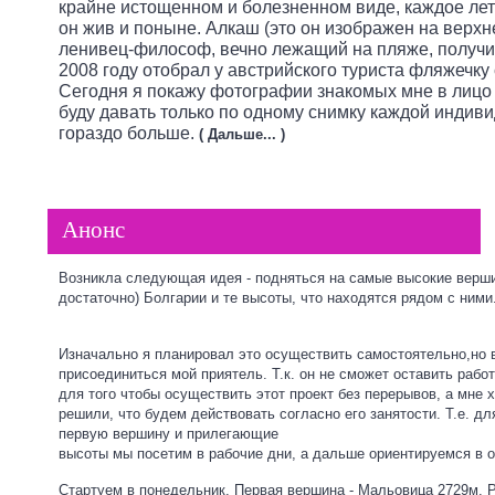
крайне истощенном и болезненном виде, каждое лето
он жив и поныне. Алкаш (это он изображен на верхн
ленивец-философ, вечно лежащий на пляже, получил
2008 году отобрал у австрийского туриста фляжечку
Сегодня я покажу фотографии знакомых мне в лицо
буду давать только по одному снимку каждой индиви
гораздо больше.
(
Дальше...
)
Анонс
Возникла следующая идея - подняться на самые высокие верш
достаточно) Болгарии и те высоты, что находятся рядом с ними
Изначально я планировал это осуществить самостоятельно,но 
присоединиться мой приятель. Т.к. он не сможет оставить раб
для того чтобы осуществить этот проект без перерывов, а мне 
решили, что будем действовать согласно его занятости. Т.е. дл
первую вершину и прилегающие
высоты мы посетим в рабочие дни, а дальше ориентируемся в 
Стартуем в понедельник. Первая вершина - Мальовица 2729м.