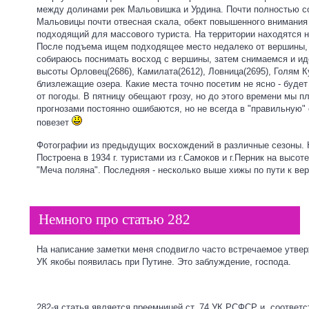
между долинами рек Мальовишка и Урдина. Почти полностью со
Мальовицы почти отвесная скала, обект повышенного внимания
подходящий для массового туриста. На территории находятся н
После подъема ищем подходящее место недалеко от вершины, р
собираюсь поснимать восход с вершины, затем снимаемся и и
высоты Орловец(2686), Камилата(2612), Ловница(2695), Голям Ку
близлежащие озера. Какие места точно посетим не ясно - будет
от погоды. В пятницу обещают грозу, но до этого времени мы п
прогнозами постоянно ошибаются, но не всегда в "правильную" 
повезет
Фотографии из предыдущих восхождений в различные сезоны. Н
Построена в 1934 г. туристами из г.Самоков и г.Перник на высот
"Меча поляна". Последняя - несколько выше хижы по пути к ве
Немного про статью 282
На написание заметки меня сподвигло часто встречаемое утвер
УК якобы появилась при Путине. Это заблуждение, господа.
282-я статья является преемницей ст. 74 УК РСФСР и, соответ