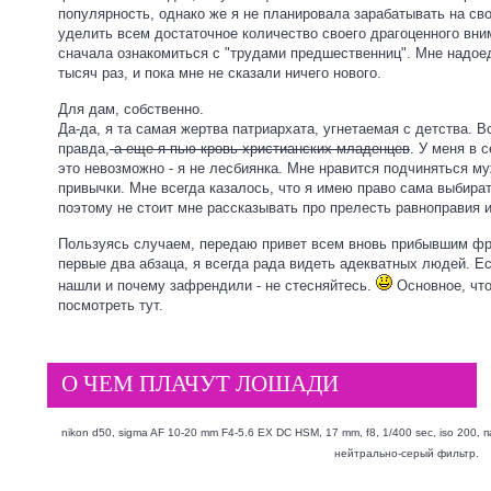
популярность, однако же я не планировала зарабатывать на с
уделить всем достаточное количество своего драгоценного вни
сначала ознакомиться с "трудами предшественниц". Мне надоед
тысяч раз, и пока мне не сказали ничего нового.
Для дам, собственно.
Да-да, я та самая жертва патриархата, угнетаемая с детства. В
правда,
а еще я пью кровь христианских младенцев
. У меня в 
это невозможно - я не лесбиянка. Мне нравится подчиняться м
привычки. Мне всегда казалось, что я имею право сама выбират
поэтому не стоит мне рассказывать про прелесть равноправия 
Пользуясь случаем, передаю привет всем вновь прибывшим фр
первые два абзаца, я всегда рада видеть адекватных людей. Е
нашли и почему зафрендили - не стесняйтесь.
Основное, что
посмотреть
тут.
О ЧЕМ ПЛАЧУТ ЛОШАДИ
nikon d50, sigma AF 10-20 mm F4-5.6 EX DC HSM, 17 mm, f8, 1/400 sec, iso 200,
нейтрально-серый фильтр.