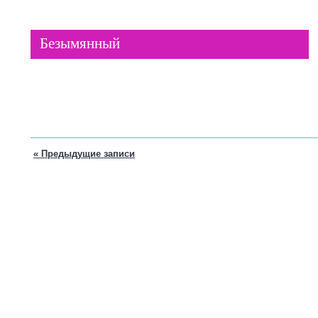
Безымянный
Что может быть лучше в последнюю пятницу июля прокатиться 
душевным новым знакомым в кабриолете по набережной Невы п
приподнятом настроении, чувствуя скорость и приятное ощуще
« Предыдущие записи