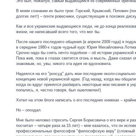
Это был, пожалуй, самый выдающийся из современных оригин
В моем сознании их было трое: Горский, Крымский, Попович (п
долгих лет!) – почти ровесники, существующие в похожих диску
Как и все украинские выдающиеся люди, не до конца реализова
жизни, не написавший всего того, что мог бы.
После нашего последнего общения (в апреле 2009 года) я поду
в середине 1980-х годов чудный курс Юрия Михайловича Лотман
Срочно надо бы снять нечто подобное – об истории украинской
Пока жив, пока в глазах светится огонь и мысль. Даже сказал 
знакомым, но, увы, никого эта идея не вдохновила.
Надеялся на его "розсуд" дать мои последние около-социально
концепцию новой украинской идеи. (Год назад, когда мы общали
когда он вдруг принялся разбирать некоторые мои писания в ук
попались, я, честно говоря, был ошеломлен!)
Хотел на этом блоге написать о его последних книжках – крайн
Но – опоздал.
Мне было неловко спросить Сергея Борисовича о его вере и раз
посчитал – четыре раза за 15 лет) – мне казалось, что он исп
профессиональных философов "философскую веру" (сложный с