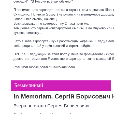
очереди!", "В России всё как обычно!"
Я понимаю, что аэропорт - витрина страны, сам оцениваю Шве
Схипхолю. Но никто (вокруг) не ругался на менеджеров Домоде
начальника смены, наконец.
Высказываться не хотелось - ну 2 часа ночи же.
Тем более что первый контраргумент был бы: а во Внуково или 
тут всю систему...
Зато в зале аэропорта - куча работающих кафешек. Следуя ло
тебе, родина. Чай у тебя крепкий и тортик пойдёт.
UPD Ха! Следующий за этим пост у меня во френдленте - скреж
досмотр в терминале F известного аэропорта - как в мавзолей Л
Post from mobile portal
m.livejournal.com
Безымянный
In Memoriam.
Сергій Борисович
Вчера не стало Сергея Борисовича.