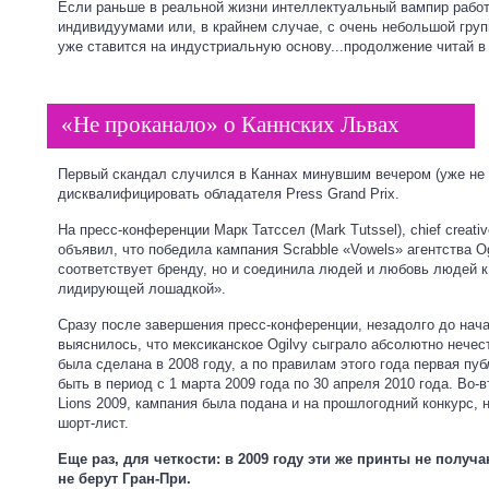
Если раньше в реальной жизни интеллектуальный вампир работ
индивидуумами или, в крайнем случае, с очень небольшой груп
уже ставится на индустриальную основу...
продолжение читай в
«Не проканало» о Каннских Львах
Первый скандал случился в Каннах минувшим вечером (уже н
дисквалифицировать обладателя Press Grand Prix.
На пресс-конференции Марк Татссел (Mark Tutssel), chief creative
объявил, что победила кампания Scrabble «Vowels» агентства O
соответствует бренду, но и соединила людей и любовь людей 
лидирующей лошадкой».
Сразу после завершения пресс-конференции, незадолго до нач
выяснилось, что мексиканское Ogilvy сыграло абсолютно нечест
была сделана в 2008 году, а по правилам этого года первая пу
быть в период с 1 марта 2009 года по 30 апреля 2010 года. Во-
Lions 2009, кампания была подана и на прошлогодний конкурс, 
шорт-лист.
Еще раз, для четкости: в 2009 году эти же принты не получа
не берут Гран-При.