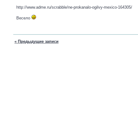
http://www.adme.ru/scrabble/ne-prokanalo-ogilvy-mexico-164305/
Весело
« Предыдущие записи