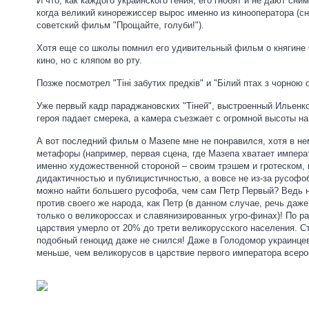
И что, как каждого украинского гения, его гнобят и не дают сни
когда великий кинорежиссер вырос именно из кинооператора (с
советский фильм "Прощайте, голуби!").
Хотя еще со школы помнил его удивительный фильм о княгине О
кино, но с кляпом во рту.
Позже посмотрел "Тіні забутих предків" и "Білий птах з чорною 
Уже первый кадр параджановских "Тіней", выстроенный Ильенко-
героя падает смерека, а камера съезжает с огромной высоты на
А вот последний фильм о Мазепе мне не понравился, хотя в не
метафоры (например, первая сцена, где Мазепа хватает императ
именно художественной стороной – своим трэшем и гротеском, 
дидактичностью и публицистичностью, а вовсе не из-за русофо
можно найти большего русофоба, чем сам Петр Первый? Ведь ни
против своего же народа, как Петр (в данном случае, речь даже
только о великороссах и славянизированных угро-финах)! По р
царствия умерло от 20% до трети великорусского населения. С
подобный геноцид даже не снился! Даже в Голодомор украинце
меньше, чем великорусов в царствие первого императора всеро