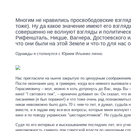
Многим не нравились просвободовские взгляды
тоже). Ну да какое значение имеют его взгляд
совершенно не волнуют взгляды и политическ
Рифеншталь, Ницше, Вагнера, Достоевского и
что они были на этой Земле и что-то для нас 
Однажды я столкнулся с Юрием Ильенко лично.
Нас пригласили на нынче закрытую по цензурным соображениям п
После окончания шоу, в гримерке, когда все немного выпивали
Герасимовичу – мол, можно я хоть дотронусь до Вас, ведь Вы –
кино! "І світового теж", – иронично добавил он. Он сказал, что
писаниями (я был поражен!) и что тоже очень рад познакомитьс
никак невозможно было дать 70 с чем-то лет, я думал, судьба 
вместе, и я задам ему все-все вопросы, которые меня волнуют 
кино и по поводу украинских "шестидесятников". Но судьба дум
Судя по его интервью и высказываниям последних лет, его угне
невозможность снимать при советской власти по цензурным со