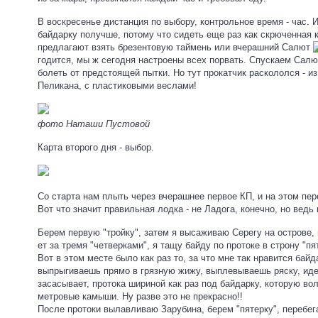
В воскресенье дистанция по выбору, контрольное время - час. 
байдарку получше, потому что сидеть еще раз как скрюченная 
предлагают взять брезентовую таймень или вчерашний Салют
годится, мы ж сегодня настроены всех порвать. Спускаем Салю
болеть от предстоящей пытки. Но тут прокатчик раскололся - и
Пеликана, с пластиковыми веслами!
фото Наташи Пустовой
Карта второго дня - выбор.
Со старта нам плыть через вчерашнее первое КП, и на этом пе
Вот что значит правильная лодка - не Ладога, конечно, но ведь
Берем первую "тройку", затем я высаживаю Серегу на острове, 
ет за тремя "четверками", я тащу байду по протоке в строну "пя
Вот в этом месте было как раз то, за что мне так нравится бай
выпрыгиваешь прямо в грязную жижу, выплевываешь ряску, идеш
засасывает, протока шириной как раз под байдарку, которую вол
метровые камыши. Ну разве это не прекрасно!!
После протоки вылавливаю Зарубина, берем "пятерку", перебега