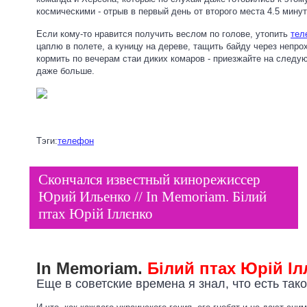
космическими - отрыв в первый день от второго места 4.5 мину
Если кому-то нравится получить веслом по голове, утопить
тел
цаплю в полете, а куницу на дереве, тащить байду через непр
кормить по вечерам стаи диких комаров - приезжайте на следую
даже больше.
Тэги:
телефон
Скончался известный кинорежиссер
Юрий Ильенко // In Memoriam. Білий
птах Юрій Іллєнко
In Memoriam.
Білий птах Юрій Іл
Еще в советские времена я знал, что есть такой