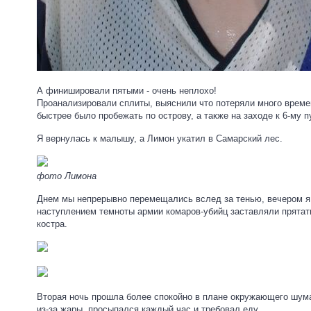
А финишировали пятыми - очень неплохо!
Проанализировали сплиты, выяснили что потеряли много времени
быстрее было пробежать по острову, а также на заходе к 6-му 
Я вернулась к малышу, а Лимон укатил в Самарский лес.
фото Лимона
Днем мы непрерывно перемещались вслед за тенью, вечером я
наступлением темноты армии комаров-убийц заставляли прятать
костра.
Вторая ночь прошла более спокойно в плане окружающего шума
из-за жары, просыпался каждый час и требовал еду.