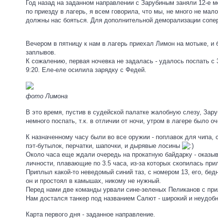
Год назад на заданном направлении с Зарубиным заняли 12-е мес
по приезду в лагерь, я всем говорила, что мы, не много не мало
должны нас бояться. Для дополнительной деморализации сопе
Вечером в пятницу к нам в лагерь приехал Лимон на мотыке, и
заплывов.
К сожалению, первая ночевка не задалась - удалось поспать с 3
9:20. Еле-еле осилила зарядку с Федей.
фото Лимона
В это время, пустив в судейской палатке жалобную слезу, Заруб
немного поспать, т.к. в отличии от ночи, утром в лагере было оч
К назначенному часу были во все оружии - поплавок для чипа, 
пэт-бутылок, перчатки, шапочки, и дырявые лосины
Около часа еще ждали очередь на прокатную байдарку - оказыв
личности, плавающие по 3.5 часа, из-за которых скопилась при
Приплыл какой-то неведомый синий таз, с номером 13, его, бедн
он и простоял в камышах, никому не нужный.
Перед нами две команды урвали сине-зеленых Пеликанов с при
Нам достался танкер под названием Салют - широкий и неудоб
Карта первого дня - заданное направление.