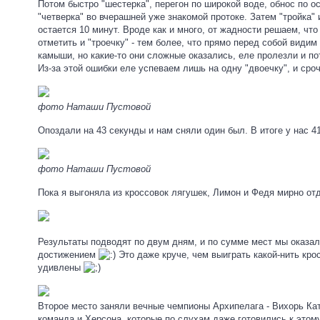
Потом быстро "шестерка", перегон по широкой воде, обнос по о
"четверка" во вчерашней уже знакомой протоке. Затем "тройка"
остается 10 минут. Вроде как и много, от жадности решаем, ч
отметить и "троечку" - тем более, что прямо перед собой види
камыши, но какие-то они сложные оказались, еле пролезли и по
Из-за этой ошибки еле успеваем лишь на одну "двоечку", и сро
фото Наташи Пустовой
Опоздали на 43 секунды и нам сняли один был. В итоге у нас 41
фото Наташи Пустовой
Пока я выгоняла из кроссовок лягушек, Лимон и Федя мирно о
Результаты подводят по двум дням, и по сумме мест мы оказал
достижением
Это даже круче, чем выиграть какой-нить кро
удивлены
Второе место заняли вечные чемпионы Архипелага - Вихорь Ка
команда и Херсона, которые по слухам даже готовились к этом