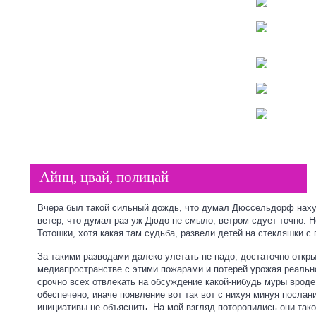
Айнц, цвай, полицай
Вчера был такой сильный дождь, что думал Дюссельдорф нахуй
ветер, что думал раз уж Дюдо не смыло, ветром сдует точно. 
Тотошки, хотя какая там судьба, развели детей на стекляшки с
За такими разводами далеко улетать не надо, достаточно откры
медиапространстве с этими пожарами и потерей урожая реально
срочно всех отвлекать на обсуждение какой-нибудь муры вроде
обеспечено, иначе появление вот так вот с нихуя минуя посла
инициативы не объяснить. На мой взгляд поторопились они тако