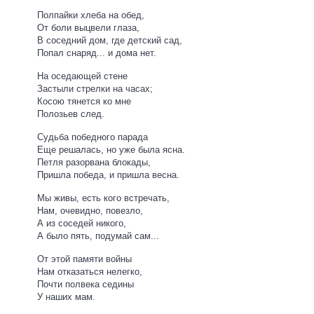
Полпайки хлеба на обед,
От боли выцвели глаза,
В соседний дом, где детский сад,
Попал снаряд... и дома нет.
На оседающей стене
Застыли стрелки на часах;
Косою тянется ко мне
Полозьев след.
Судьба победного парада
Еще решалась, но уже была ясна.
Петля разорвана блокады,
Пришла победа, и пришла весна.
Мы живы, есть кого встречать,
Нам, очевидно, повезло,
А из соседей никого,
А было пять, подумай сам...
От этой памяти войны
Нам отказаться нелегко,
Почти полвека седины
У наших мам.