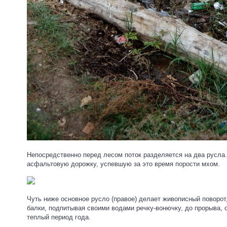
Непосредственно перед лесом поток разделяется на два русла.
асфальтовую дорожку, успевшую за это время порости мхом.
Чуть ниже основное русло (правое) делает живописный поворот
балки, подпитывая своими водами речку-вонючку, до прорыва,
теплый период года.