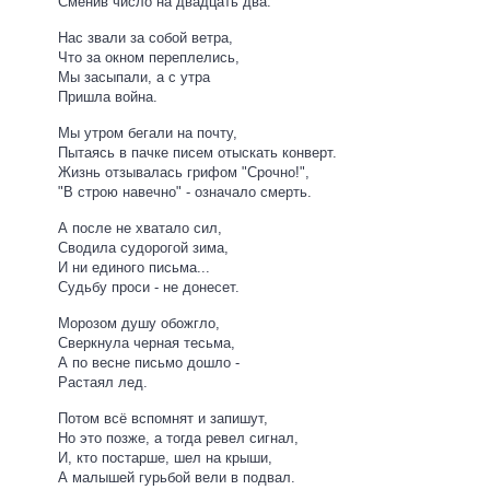
Сменив число на двадцать два.
Нас звали за собой ветра,
Что за окном переплелись,
Мы засыпали, а с утра
Пришла война.
Мы утром бегали на почту,
Пытаясь в пачке писем отыскать конверт.
Жизнь отзывалась грифом "Срочно!",
"В строю навечно" - означало смерть.
А после не хватало сил,
Сводила судорогой зима,
И ни единого письма...
Судьбу проси - не донесет.
Морозом душу обожгло,
Сверкнула черная тесьма,
А по весне письмо дошло -
Растаял лед.
Потом всё вспомнят и запишут,
Но это позже, а тогда ревел сигнал,
И, кто постарше, шел на крыши,
А малышей гурьбой вели в подвал.