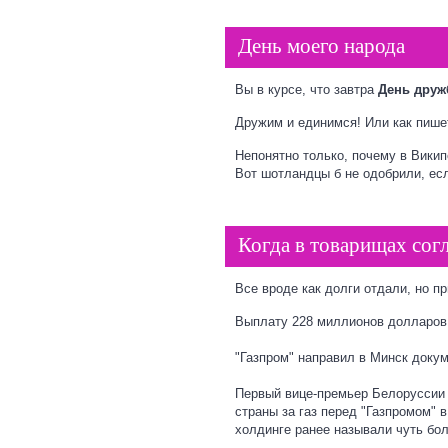
День моего народа
Вы в курсе, что завтра
День друж
Дружим и единимся! Или как пиш
Непонятно только, почему в
Викип
Вот шотландцы б не одобрили, есл
Когда в товарищах согл
Все вроде как долги отдали, но п
Выплату 228 миллионов долларов 
"Газпром" направил в Минск доку
Первый вице-премьер Белоруссии
страны за газ перед "Газпромом" 
холдинге ранее называли чуть бо