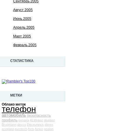
Сентябрь 2005
Август 2005
Июнь 2005
Апрель 2005
Март 2005
Февраль 2005
СТАТИСТИКА
МЕТКИ
Облако меток
телефон
автомобиль
безопасность
профиль
охрана
ALMplast
aluplast
Brugmann
decco
Deceuninck
dimex
ecoplast
eurotech
foris
funke
gealan