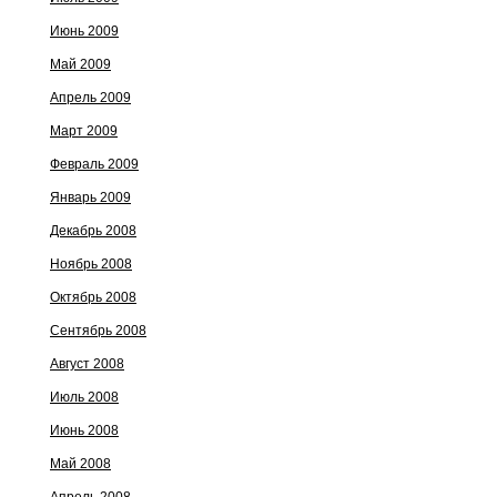
ого, впитавшего с
Июнь 2009
атели покорили мир.
эпохи идиш. Ицхак
Май 2009
умение он ответил,
л первыми. И какие
Апрель 2009
Март 2009
Февраль 2009
Январь 2009
Декабрь 2008
Ноябрь 2008
Октябрь 2008
Сентябрь 2008
Август 2008
Июль 2008
Июнь 2008
Май 2008