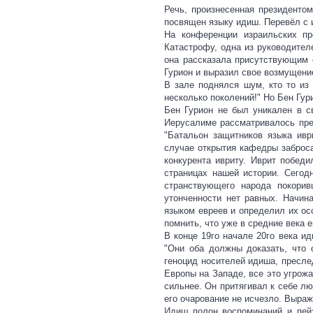
Речь, произнесенная президенто
посвящен языку идиш. Перевёл с и
На конференции израильских пр
Катастрофу, одна из руководител
она рассказала присутствующим 
Гурион и выразил свое возмущени
В зале поднялся шум, кто то из 
несколько поколений!" Но Бен Гури
Бен Гурион не был уникален в с
Иерусалиме рассматривалось пре
"Батальон защитников языка ив
случае открытия кафедры заброс
конкурента ивриту. Иврит побед
страницах нашей истории. Сегод
странствующего народа покорив
утонченности нет равных. Начин
языком евреев и определил их ос
помнить, что уже в средние века 
В конце 19го начале 20го века и
"Они оба должны доказать, что 
геноцид носителей идиша, пресле
Европы на Западе, все это угрож
сильнее. Он притягивал к себе 
его очарование не исчезло. Выраж
Идиш полон воспоминаний и пейз