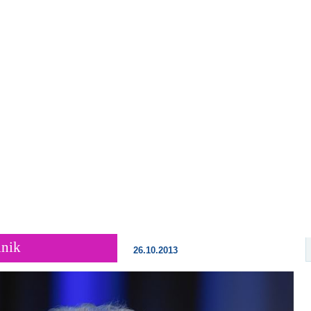
вые окна в кризис
inik
26.10.2013