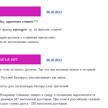
26.10.2013
бы, единения славян
???
ет френд
samogon
: ну, за братьев славян!
едии
русинов к славянам причисляют.
и их англичанами назвать.
асья нет
26.10.2013
ри этом остались должны. Так что при желании можно и по-новой.
Россией Беларусь рассматривает как аванс
менты для легализации белорусских претензий
 Владимир Семашко заявил в среду о погашении задолженности
в размере 187 миллионов долларов. При этом в российском газовом
льшую сумму долга - 192 миллиона долларов.