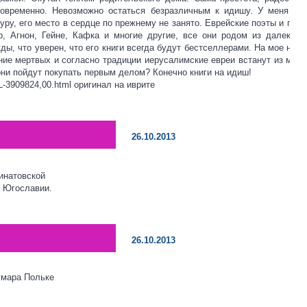
овременно. Невозможно остаться безразличным к идишу. У меня сам
уру, его место в сердце по прежнему не занято. Еврейские поэты и пис
 Агнон, Гейне, Кафка и многие другие, все они родом из далекой 
ы, что уверен, что его книги всегда будут бестселлерами. На мое недо
ение мертвых и согласно традиции иерусалимские евреи встанут из моги
 они пойдут покупать первым делом? Конечно книги на идиш!
0,L-3909824,00.html
оригинал на иврите
26.10.2013
тинатовской
к Югославии.
26.10.2013
гмара Польке