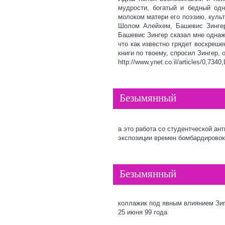
мудрости, богатый и бедный одн
молоком матери его поэзию, культ
Шолом Алейхем, Башевис Зингер,
Башевис Зингер сказал мне однажд
что как известно грядет воскреш
книги по твоему, спросил Зингер,
http://www.ynet.co.il/articles/0,734
Безымянный
а это работа со студентческой ан
экспозиции времен бомбардирово
Безымянный
коллажик под явным влиянием Зи
25 июня 99 года