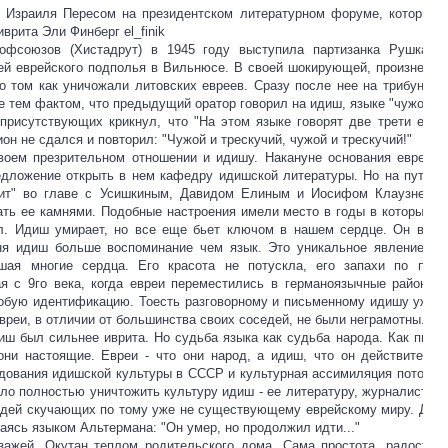
м Израиля Пересом на президентском литературном форуме, который 
врита Эли Финберг el_finik
офсоюзов (Хистадрут) в 1945 году выступила партизанка Рушка К
ей еврейского подполья в Вильнюсе. В своей шокирующей, произнесен
о том как уничожали литовских евреев. Сразу после нее на трибуну 
е тем фактом, что предыдущий оратор говорил на идиш, языке "чужом и 
присутствующих крикнул, что "На этом языке говорят две трети евре
он не сдался и повторил: "Чужой и трескучий, чужой и трескучий!"
воем презрительном отношении и идишу. Накануне основания еврейско
дложение открыть в нем кафедру идишской литературы. Но на пути эт
рит" во главе с Усишкиным, Давидом Елиным и Иосифом Клаузнером
ать ее камнями. Подобные настроения имели место в годы в которые 
ил. Идиш умирает, но все еще бьет ключом в нашем сердце. Он все 
ня идиш больше воспоминание чем язык. Это уникальное явление в к
шая многие сердца. Его красота не потускла, его запахи по пре
ая с 9го века, когда евреи переместились в германоязычные районы 
обую идентификацию. Тоесть разговорному и письменному идишу уже 1
евреи, в отличии от большинства своих соседей, не были неграмотны.
диш был сильнее иврита. Но судьба языка как судьба народа. Как пис
они настоящие. Евреи - что они народ, а идиш, что он действительн
дования идишской культуры в СССР и культурная ассимиляция потомко
ало полностью уничтожить культуру идиш - ее литературу, журналистику
людей скучающих по тому уже не существующему еврейскому миру. Даж
аясь языком Альтермана: "Он умер, но продолжил идти..."
ажей. Окутан теплом родительского дома. Сама простота, радость и