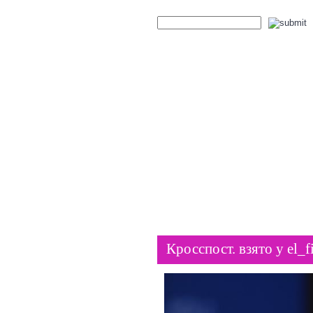
Пластико
ГЛАВНАЯ
Кросспост. взято у el_f